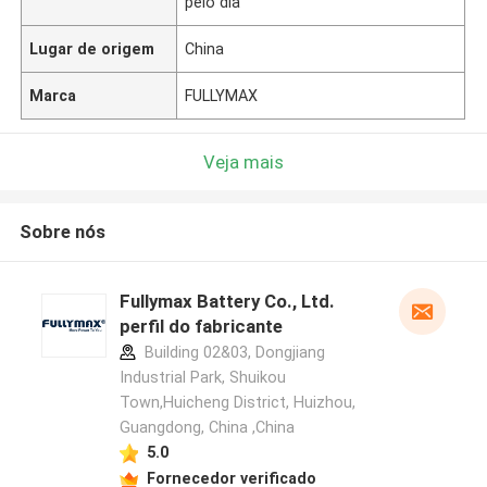
pelo dia
Lugar de origem
China
Marca
FULLYMAX
Veja mais
Sobre nós
Fullymax Battery Co., Ltd.
perfil do fabricante
Building 02&03, Dongjiang
Industrial Park, Shuikou
Town,Huicheng District, Huizhou,
Guangdong, China ,China
5.0
Fornecedor verificado