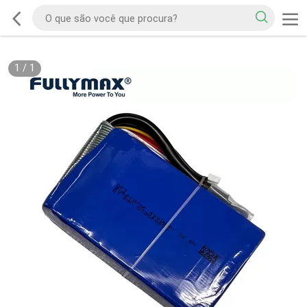
1
/
1