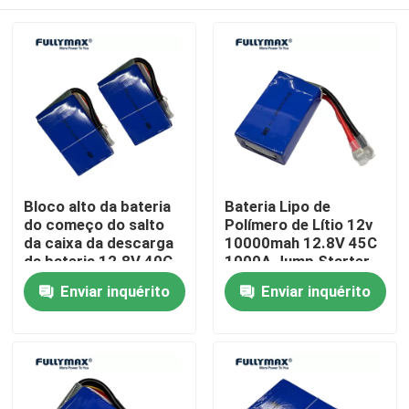
Bloco alto da bateria
Bateria Lipo de
do começo do salto
Polímero de Lítio 12v
da caixa da descarga
10000mah 12.8V 45C
da bateria 12.8V 40C
1000A Jump Starter
350A de Lipo
Pack de Bateria
Casa
Enviar inquérito
Enviar inquérito
3500mah para o carro
Booster
Produtos
Quem Somos