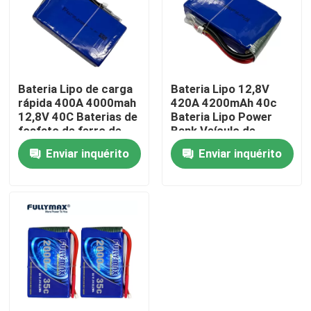
Fábrica
Controle de Qualidade
Bateria Lipo de carga
Bateria Lipo 12,8V
rápida 400A 4000mah
420A 4200mAh 40c
12,8V 40C Baterias de
Bateria Lipo Power
Fale Conosco
fosfato de ferro de
Bank Veículo de
lítio Power Bank
Emergência Jump
Enviar inquérito
Enviar inquérito
Start Bateria Lipo
notícias
Bateria Elétrica para Aeronaves
Bateria do zangão do UAV
Bateria comercial do zangão